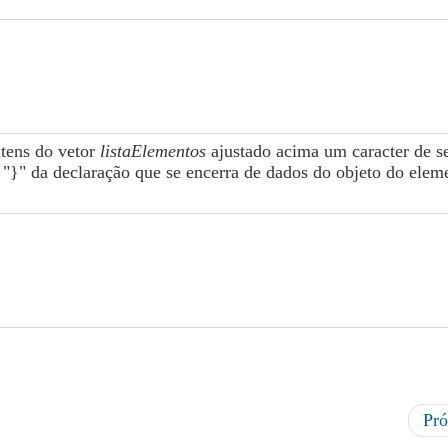
itens do vetor
listaElementos
ajustado acima um caracter de s
o "}" da declaração que se encerra de dados do objeto do elem
Pr