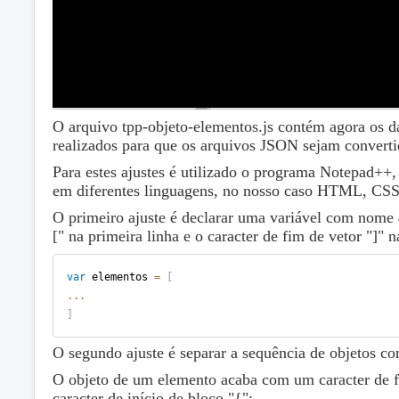
O arquivo tpp-objeto-elementos.js contém agora os d
realizados para que os arquivos JSON sejam convertid
Para estes ajustes é utilizado o programa Notepad++,
em diferentes linguagens, no nosso caso HTML, CSS 
O primeiro ajuste é declarar uma variável com nome
[" na primeira linha e o caracter de fim de vetor "]" n
var
 elementos 
=
[
...
]
O segundo ajuste é separar a sequência de objetos c
O objeto de um elemento acaba com um caracter de fi
caracter de início de bloco "{":