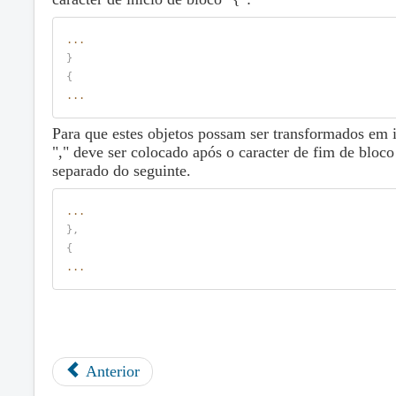
...
}
{
...
Para que estes objetos possam ser transformados em 
"," deve ser colocado após o caracter de fim de bloc
separado do seguinte.
...
}
,
{
...
Anterior