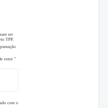
isam ser
eto TPP.
ogramação
de vetor "
iado com o