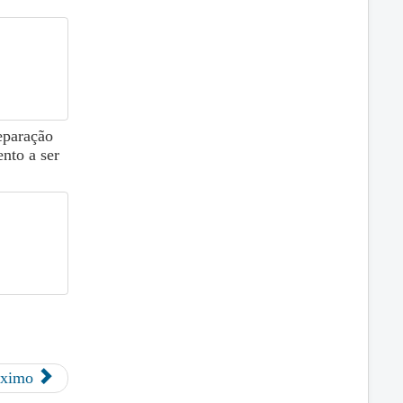
eparação
ento a ser
óximo